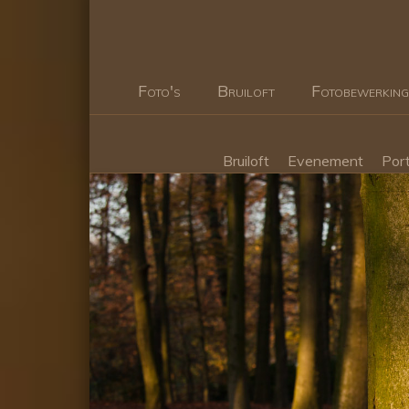
Foto's
Bruiloft
Fotobewerking
Bruiloft
Evenement
Port